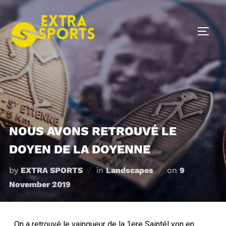
NOUS AVONS RETROUVÉ LE
DOYEN DE LA DOYENNE
by
EXTRA SPORTS
in
Landscapes
on
9
November 2019
On a retrouvé le vainqueur de la 1ere SaintéLyon en