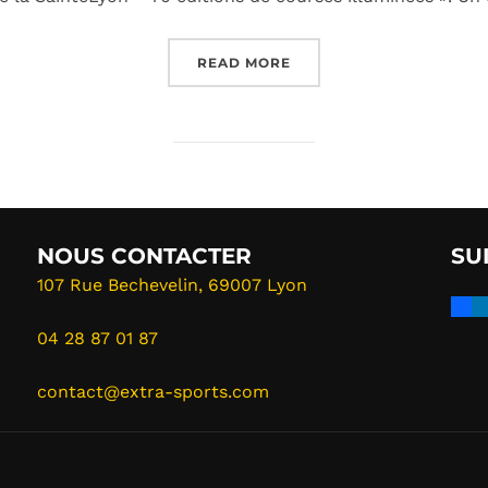
“NOUS AVONS RETROUVÉ
READ MORE
NOUS CONTACTER
SU
107 Rue Bechevelin, 69007 Lyon
04 28 87 01 87
contact@extra-sports.com