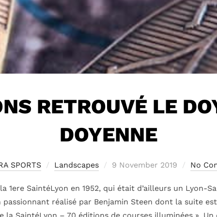
NS RETROUVÉ LE DO
DOYENNE
Posted
RA SPORTS
Landscapes
9 November 2019
No Co
on
la 1ere SaintéLyon en 1952, qui était d’ailleurs un Lyon-S
n passionnant réalisé par Benjamin Steen dont la suite est
e la SaintéLyon – 70 éditions de courses illuminées ». Un