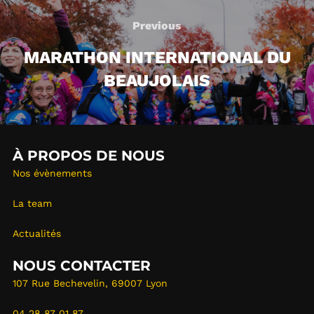
navigation
Previous
Previous
MARATHON INTERNATIONAL DU
BEAUJOLAIS
À PROPOS DE NOUS
Nos évènements
La team
Actualités
NOUS CONTACTER
107 Rue Bechevelin, 69007 Lyon
04 28 87 01 87