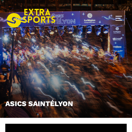
Skip
to
TOGG
content
ASICS SAINTÉLYON