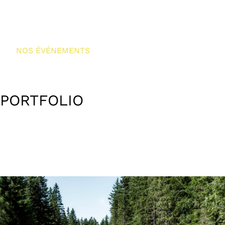
NOS ÉVÉNEMENTS
PORTFOLIO
All
ALL
BIKE
MARATHON
SAL