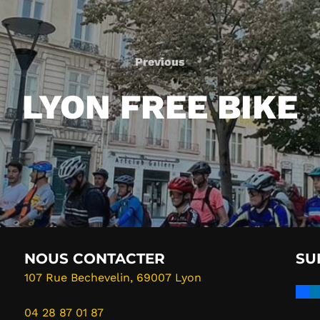
Previous
Previous
LYON FREE BIKE
NOUS CONTACTER
SU
107 Rue Bechevelin, 69007 Lyon
04 28 87 01 87